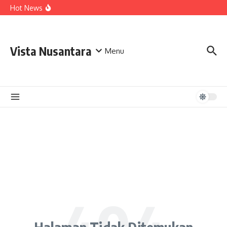
Lewati ke konten
Hot News
Vista Nusantara
Menu