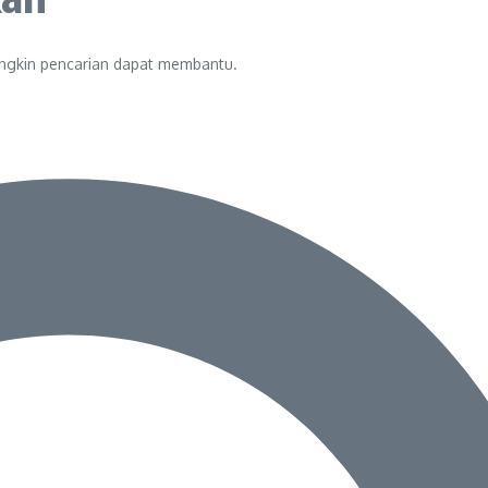
ungkin pencarian dapat membantu.