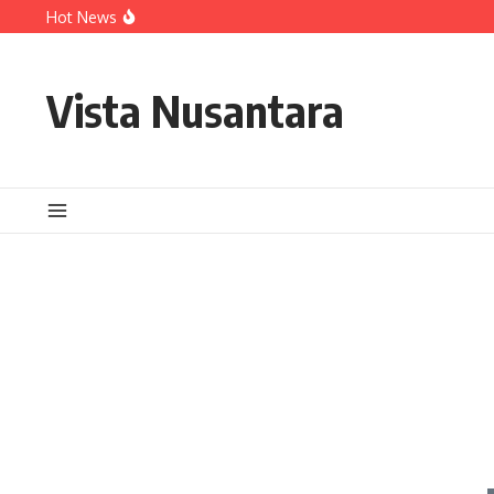
Lewati ke konten
Hot News
Vista Nusantara