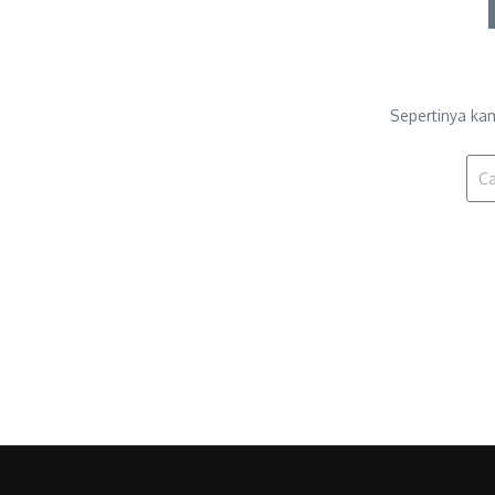
Sepertinya ka
Penc