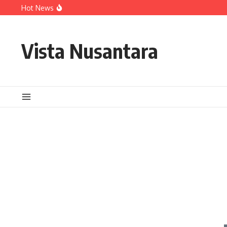
Lewati ke konten
Hot News
Vista Nusantara