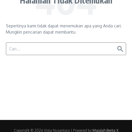
Halaman Tidak Ditemukan
Sepertinya kami tidak dapat menemukan apa yang Anda cari.
Mungkin pencarian dapat membantu.
Pencarian untuk:
Copyright © 2026 Vista Nusantara | Powered by
Majalah Berita X