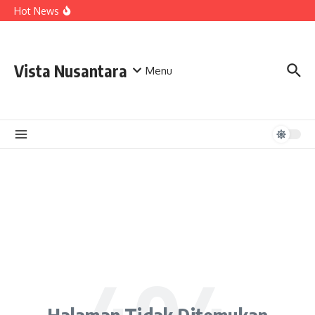
Lewati ke konten
Hot News
Vista Nusantara
Menu