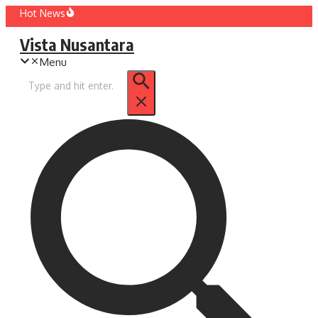
Lewati
Hot News
ke
Vista Nusantara
konten
Menu
Pencarian
untuk: