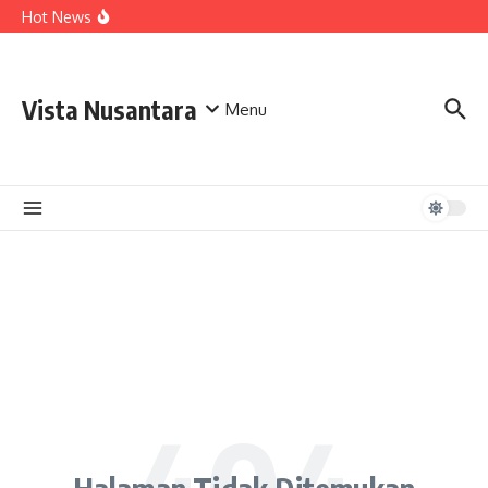
Lewati ke konten
Hot News
Vista Nusantara
Menu