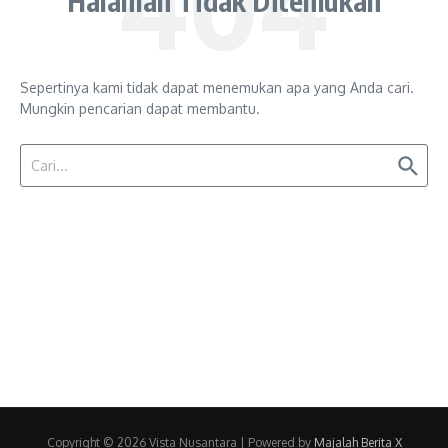
Halaman Tidak Ditemukan
Sepertinya kami tidak dapat menemukan apa yang Anda cari.
Mungkin pencarian dapat membantu.
Pencarian untuk:
Copyright © 2026 Vista Nusantara | Powered by
Majalah Berita X