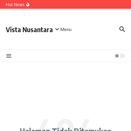
Lewati ke konten
Hot News
Vista Nusantara
Menu