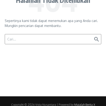
Halaman Tidak Ditemukan
Sepertinya kami tidak dapat menemukan apa yang Anda cari.
Mungkin pencarian dapat membantu.
Pencarian untuk:
Copyright © 2026 Vista Nusantara | Powered by
Majalah Berita X