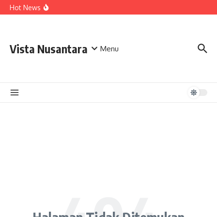
Lewati ke konten
Hot News
Vista Nusantara
Menu