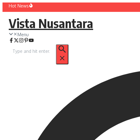
Lewati
Hot News
ke
Vista Nusantara
konten
Menu
Pencarian
untuk: