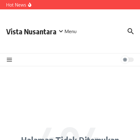
Lewati ke konten
Hot News
Vista Nusantara
Menu