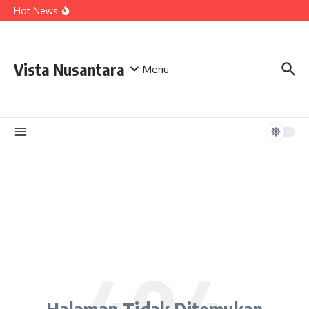
Lewati ke konten
Hot News
Vista Nusantara
Menu